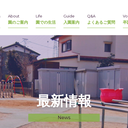
s
About
Life
Guide
Q&A
Vo
園のご案内
園での生活
入園案内
よくあるご質問
卒
最新情報
News