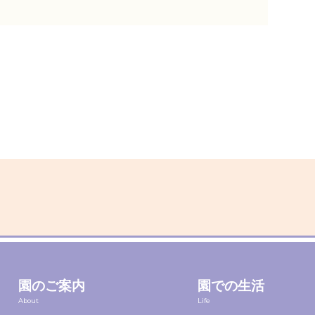
園のご案内
園での生活
About
Life