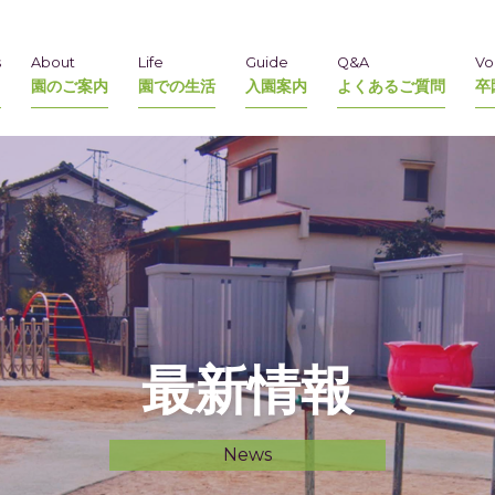
s
About
Life
Guide
Q&A
Vo
園のご案内
園での生活
入園案内
よくあるご質問
卒
最新情報
News