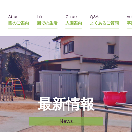
s
About
Life
Guide
Q&A
Vo
園のご案内
園での生活
入園案内
よくあるご質問
卒
最新情報
News