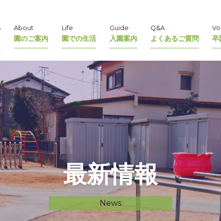
s
About
Life
Guide
Q&A
Vo
園のご案内
園での生活
入園案内
よくあるご質問
卒
最新情報
News